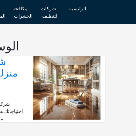
الرئيسية
شركات
مكافحة
ص
التنظيف
الحشرات
الم
الو
شر
شركة ت
احتياجاتك 
مو