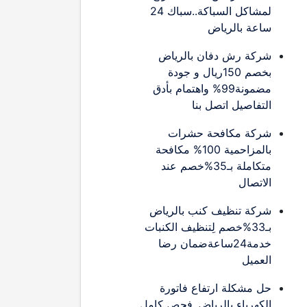
لمشاكل السباكة..سباك 24
ساعة بالرياض
شركة رش دفان بالرياض
بخصم 150ريال و جودة
مضمونة99% واهتمام بأدق
التفاصيل اتصل بنا
شركة مكافحة حشرات
بالمزاحمية 100% مكافحة
متكاملة بـ35%خصم عند
الاتصال
شركة تنظيف كنب بالرياض
بـ33%خصم لِتنظيف الكنبات
خدمة24ساعةضمان رضا
العميل
حل مشكلة ارتفاع فاتورة
الكهرباء بالرياض..فحص كامل