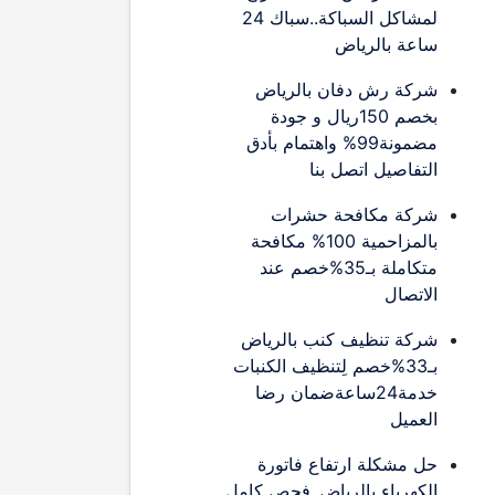
لمشاكل السباكة..سباك 24
ساعة بالرياض
شركة رش دفان بالرياض
بخصم 150ريال و جودة
مضمونة99% واهتمام بأدق
التفاصيل اتصل بنا
شركة مكافحة حشرات
بالمزاحمية 100% مكافحة
متكاملة بـ35%خصم عند
الاتصال
شركة تنظيف كنب بالرياض
بـ33%خصم لِتنظيف الكنبات
خدمة24ساعةضمان رضا
العميل
حل مشكلة ارتفاع فاتورة
الكهرباء بالرياض..فحص كامل