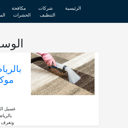
الرئيسية
شركات
مكافحة
ص
التنظيف
الحشرات
الم
الوس
موكي
غسيل ال
بالريا
وتعرف كي