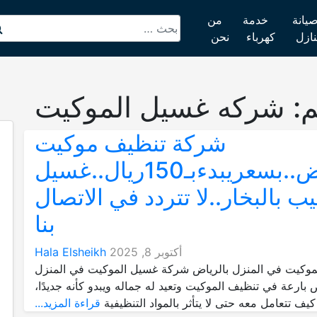
يانة
خدمة
من
نازل
كهرباء
نحن
م:
شركه غسيل الموكيت
شركة تنظيف موكيت
بالرياض..بسعريبدءبـ150ريال..غسيل
ب بالبخار..لا تتردد في الاتصال
بنا
أكتوبر 8, 2025
Hala Elsheikh
موكيت في المنزل بالرياض شركة غسيل الموكيت في المنزل
ض بارعة في تنظيف الموكيت وتعيد له جماله ويبدو كأنه جديدًا،
ف تتعامل معه حتى لا يتأثر بالمواد التنظيفية
قراءة المزيد...