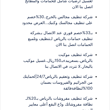
لغسيل ارضيات شامل للحمامات والمطابخ
اتصل بنا الان
شركة تنظيف مجالس بالخرج..30%خصم
على تنظيف مجالسك وكنبك…العرض محدود
بـ33%خصم فوري عند الاتصال بـشركة
تنظيف حمامات بالرياض لـتنظيف وتلميع
الحمامات اتصل بنا الان
شركة تنظيف موكيت
بالرياض..بسعريبدءبـ150ريال..غسيل موكيب
بالبخار..لا تتردد في الاتصال بنا
شركة تنظيف وتعقيم بالرياض24/7|لحمايتك
من الجراثيم والفيروسات بضمان
100%لنظافةفائقة
شركة تنظيف مفروشات بالرياض بـ20%لـ
نظافة مفروشاتك ودّع البقع أعلى معايير