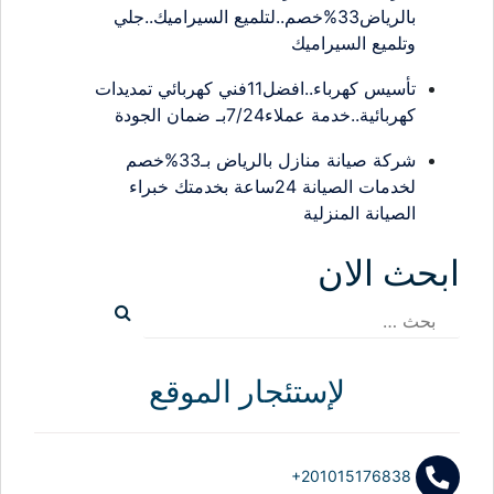
بالرياض33%خصم..لتلميع السيراميك..جلي
وتلميع السيراميك
تأسيس كهرباء..افضل11فني كهربائي تمديدات
كهربائية..خدمة عملاء7/24بـ ضمان الجودة
شركة صيانة منازل بالرياض بـ33%خصم
لخدمات الصيانة 24ساعة بخدمتك خبراء
الصيانة المنزلية
ابحث الان
البحث
عن:
لإستئجار الموقع
+201015176838