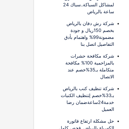
لمشاكل السباكة..سباك 24
ساعة بالرياض
شركة رش دفان بالرياض
بخصم 150ريال و جودة
مضمونة99% واهتمام بأدق
التفاصيل اتصل بنا
شركة مكافحة حشرات
بالمزاحمية 100% مكافحة
متكاملة بـ35%خصم عند
الاتصال
شركة تنظيف كنب بالرياض
بـ33%خصم لِتنظيف الكنبات
خدمة24ساعةضمان رضا
العميل
حل مشكلة ارتفاع فاتورة
الكهرباء بالرياض..فحص كامل