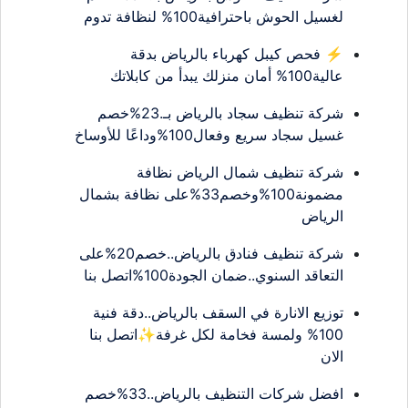
لغسيل الحوش باحترافية100% لنظافة تدوم
⚡ فحص كيبل كهرباء بالرياض بدقة
عالية100% أمان منزلك يبدأ من كابلاتك
شركة تنظيف سجاد بالرياض بـ.23%خصم
غسيل سجاد سريع وفعال100%وداعًا للأوساخ
شركة تنظيف شمال الرياض نظافة
مضمونة100%وخصم33%على نظافة بشمال
الرياض
شركة تنظيف فنادق بالرياض..خصم20%على
التعاقد السنوي..ضمان الجودة100%اتصل بنا
توزيع الانارة في السقف بالرياض..دقة فنية
100% ولمسة فخامة لكل غرفة✨اتصل بنا
الان
افضل شركات التنظيف بالرياض..33%خصم