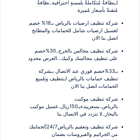
لـنظافةٌ مُتكاملةٌ بلمسةٍ احترافية..نظافةٌ
مُتقنةٌ بأسعار مُميزة
شركة تنظيف ارضيات بالرياض بـ18% خصم
لغسيل ارضيات شامل للحمامات والمطابخ
اتصل بنا الان
شركة تنظيف مجالس بالخرج..30%خصم
على تنظيف مجالسك وكنبك…العرض محدود
بـ33%خصم فوري عند الاتصال بـشركة
تنظيف حمامات بالرياض لـتنظيف وتلميع
الحمامات اتصل بنا الان
شركة تنظيف موكيت
بالرياض..بسعريبدءبـ150ريال..غسيل موكيب
بالبخار..لا تتردد في الاتصال بنا
شركة تنظيف وتعقيم بالرياض24/7|لحمايتك
من الجراثيم والفيروسات بضمان