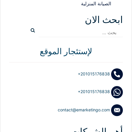
الصيانة المنزلية
ابحث الان
البحث
عن:
لإستئجار الموقع
+201015176838
+201015176838
contact@emarketingo.com
أهم الشركات