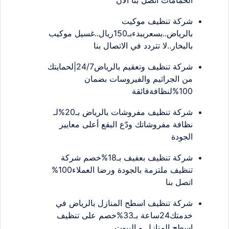
الحمامات اتصل بنا الان
شركة تنظيف موكيت
بالرياض..بسعريبدءبـ150ريال..غسيل موكيب
بالبخار..لا تتردد في الاتصال بنا
شركة تنظيف وتعقيم بالرياض24/7|لحمايتك
من الجراثيم والفيروسات بضمان
100%لنظافةفائقة
شركة تنظيف مفروشات بالرياض بـ20%لـ
نظافة مفروشاتك ودّع البقع أعلى معايير
الجودة
شركة تنظيف بعفيف بـ18%خصم شركة
تنظيف ملتزمة بالجودة ورضا العملاء100%
اتصل بنا
شركة تنظيف اسطح المنازل بالرياض في
خدمتك24ساعة بـ33%خصم على تنظيف
اسطح المنازل و البيوت