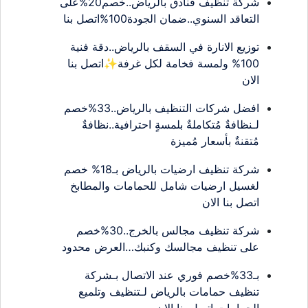
شركة تنظيف فنادق بالرياض..خصم20%على
التعاقد السنوي..ضمان الجودة100%اتصل بنا
توزيع الانارة في السقف بالرياض..دقة فنية
100% ولمسة فخامة لكل غرفة✨اتصل بنا
الان
افضل شركات التنظيف بالرياض..33%خصم
لـنظافةٌ مُتكاملةٌ بلمسةٍ احترافية..نظافةٌ
مُتقنةٌ بأسعار مُميزة
شركة تنظيف ارضيات بالرياض بـ18% خصم
لغسيل ارضيات شامل للحمامات والمطابخ
اتصل بنا الان
شركة تنظيف مجالس بالخرج..30%خصم
على تنظيف مجالسك وكنبك…العرض محدود
بـ33%خصم فوري عند الاتصال بـشركة
تنظيف حمامات بالرياض لـتنظيف وتلميع