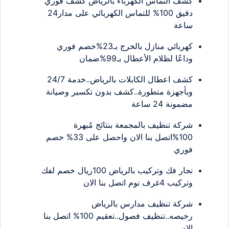
كشف التماس الكهرباء بالرياض كشف فوري
دقيق 100% للتماس الكهربائي على مدار24
ساعة
كهربائي منازل بالخرج بـ23%خصم فوري
وداعًا لظلام الأعطال بـ99%ضمان
كشف اعطال الكابلات بالرياض..خدمة 24/7
وبأجهزة متطورة..كشف بدون تكسير وصيانة
مضمونة 24 ساعة
شركة تنظيف بالمجمعة بنتائج مُبهرة
100%اتصل بنا الان واحصل على 33% خصم
فوري
نجار فك وتركيب بالرياض 100ريال خصم لفك
وتركيب 4غرف نوم اتصل بنا الان
شركة تنظيف مدارس بالرياض
رخيصه..تنظيف فصول..تعقيم 100% اتصل بنا
الان