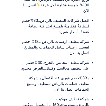
100% ولمسة فخامة لكل غرفة✨اتصل بنا
الان
افضل شركات التنظيف بالرياض..33%خصم
لـنظافةٌ مُتكاملةٌ بلمسةٍ احترافية..نظافةٌ
مُتقنةٌ بأسعار مُميزة
شركة تنظيف ارضيات بالرياض بـ18% خصم
لغسيل ارضيات شامل للحمامات والمطابخ
اتصل بنا الان
شركة تنظيف مجالس بالخرج..30%خصم
على تنظيف مجالسك وكنبك…العرض محدود
بـ33%خصم فوري عند الاتصال بـشركة
تنظيف حمامات بالرياض لـتنظيف وتلميع
الحمامات اتصل بنا الان
شركة تنظيف موكيت
بالرياض..بسعريبدءبـ150ريال..غسيل موكيب