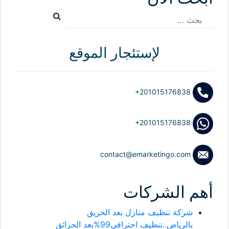
البحث
عن:
لإستئجار الموقع
+201015176838
+201015176838
contact@emarketingo.com
أهم الشركات
شركة تنظيف منازل بعد الحريق
بالرياض..تنظيف احترافي99%بعد الحرائق