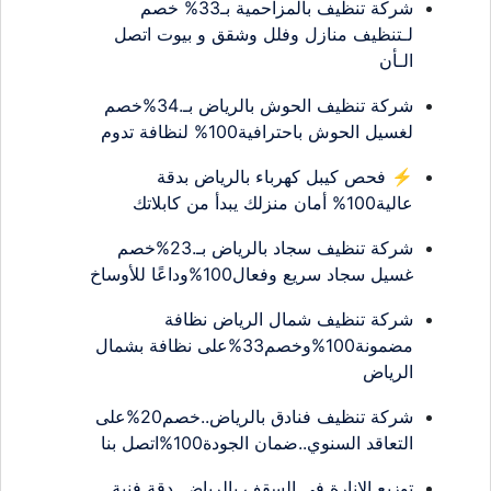
شركة تنظيف بالمزاحمية بـ33% خصم
لـتنظيف منازل وفلل وشقق و بيوت اتصل
الـأن
شركة تنظيف الحوش بالرياض بـ.34%خصم
لغسيل الحوش باحترافية100% لنظافة تدوم
⚡ فحص كيبل كهرباء بالرياض بدقة
عالية100% أمان منزلك يبدأ من كابلاتك
شركة تنظيف سجاد بالرياض بـ.23%خصم
غسيل سجاد سريع وفعال100%وداعًا للأوساخ
شركة تنظيف شمال الرياض نظافة
مضمونة100%وخصم33%على نظافة بشمال
الرياض
شركة تنظيف فنادق بالرياض..خصم20%على
التعاقد السنوي..ضمان الجودة100%اتصل بنا
توزيع الانارة في السقف بالرياض..دقة فنية