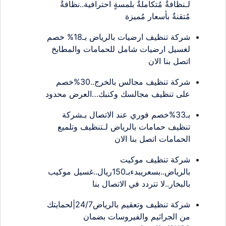
لـنظافةٌ مُتكاملةٌ بلمسةٍ احترافية..نظافةٌ
مُتقنةٌ بأسعار مُميزة
شركة تنظيف ارضيات بالرياض بـ18% خصم
لغسيل ارضيات شامل للحمامات والمطابخ
اتصل بنا الان
شركة تنظيف مجالس بالخرج..30%خصم
على تنظيف مجالسك وكنبك…العرض محدود
بـ33%خصم فوري عند الاتصال بـشركة
تنظيف حمامات بالرياض لـتنظيف وتلميع
الحمامات اتصل بنا الان
شركة تنظيف موكيت
بالرياض..بسعريبدءبـ150ريال..غسيل موكيب
بالبخار..لا تتردد في الاتصال بنا
شركة تنظيف وتعقيم بالرياض24/7|لحمايتك
من الجراثيم والفيروسات بضمان