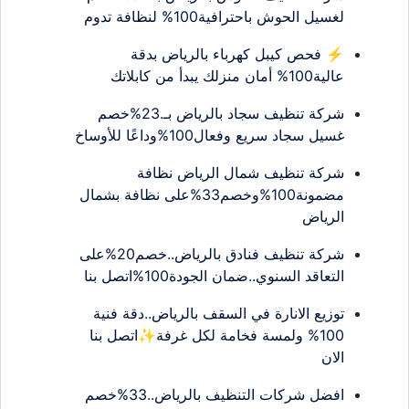
لغسيل الحوش باحترافية100% لنظافة تدوم
⚡ فحص كيبل كهرباء بالرياض بدقة
عالية100% أمان منزلك يبدأ من كابلاتك
شركة تنظيف سجاد بالرياض بـ.23%خصم
غسيل سجاد سريع وفعال100%وداعًا للأوساخ
شركة تنظيف شمال الرياض نظافة
مضمونة100%وخصم33%على نظافة بشمال
الرياض
شركة تنظيف فنادق بالرياض..خصم20%على
التعاقد السنوي..ضمان الجودة100%اتصل بنا
توزيع الانارة في السقف بالرياض..دقة فنية
100% ولمسة فخامة لكل غرفة✨اتصل بنا
الان
افضل شركات التنظيف بالرياض..33%خصم