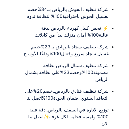
شركة تنظيف الحوش بالرياض بـ.34%خصم
لغسيل الحوش باحترافية100% لنظافة تدوم
⚡ فحص كيبل كهرباء بالرياض بدقة
عالية100% أمان منزلك يبدأ من كابلاتك
شركة تنظيف سجاد بالرياض بـ.23%خصم
غسيل سجاد سريع وفعال100%وداعًا للأوساخ
شركة تنظيف شمال الرياض نظافة
مضمونة100%وخصم33%على نظافة بشمال
الرياض
شركة تنظيف فنادق بالرياض..خصم20%على
التعاقد السنوي..ضمان الجودة100%اتصل بنا
توزيع الانارة في السقف بالرياض..دقة فنية
100% ولمسة فخامة لكل غرفة✨اتصل بنا
الان