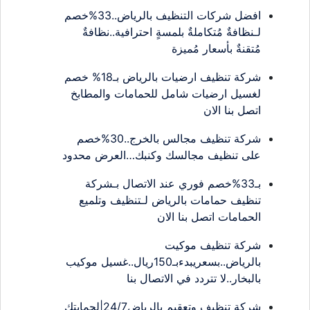
افضل شركات التنظيف بالرياض..33%خصم
لـنظافةٌ مُتكاملةٌ بلمسةٍ احترافية..نظافةٌ
مُتقنةٌ بأسعار مُميزة
شركة تنظيف ارضيات بالرياض بـ18% خصم
لغسيل ارضيات شامل للحمامات والمطابخ
اتصل بنا الان
شركة تنظيف مجالس بالخرج..30%خصم
على تنظيف مجالسك وكنبك…العرض محدود
بـ33%خصم فوري عند الاتصال بـشركة
تنظيف حمامات بالرياض لـتنظيف وتلميع
الحمامات اتصل بنا الان
شركة تنظيف موكيت
بالرياض..بسعريبدءبـ150ريال..غسيل موكيب
بالبخار..لا تتردد في الاتصال بنا
شركة تنظيف وتعقيم بالرياض24/7|لحمايتك