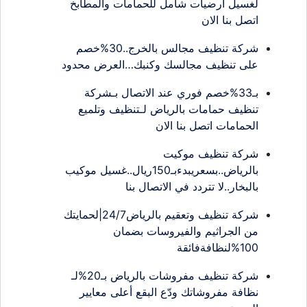
لغسيل ارضيات شامل للحمامات والمطابخ
اتصل بنا الان
شركة تنظيف مجالس بالخرج..30%خصم
على تنظيف مجالسك وكنبك…العرض محدود
بـ33%خصم فوري عند الاتصال بـشركة
تنظيف حمامات بالرياض لـتنظيف وتلميع
الحمامات اتصل بنا الان
شركة تنظيف موكيت
بالرياض..بسعريبدءبـ150ريال..غسيل موكيب
بالبخار..لا تتردد في الاتصال بنا
شركة تنظيف وتعقيم بالرياض24/7|لحمايتك
من الجراثيم والفيروسات بضمان
100%لنظافةفائقة
شركة تنظيف مفروشات بالرياض بـ20%لـ
نظافة مفروشاتك ودّع البقع أعلى معايير