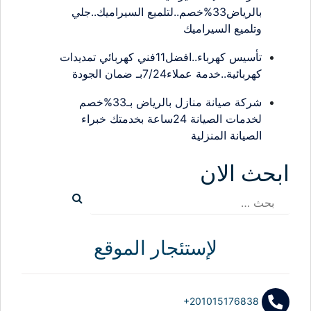
بالرياض33%خصم..لتلميع السيراميك..جلي
وتلميع السيراميك
تأسيس كهرباء..افضل11فني كهربائي تمديدات
كهربائية..خدمة عملاء7/24بـ ضمان الجودة
شركة صيانة منازل بالرياض بـ33%خصم
لخدمات الصيانة 24ساعة بخدمتك خبراء
الصيانة المنزلية
ابحث الان
البحث
عن:
لإستئجار الموقع
+201015176838