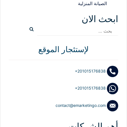
الصيانة المنزلية
حث الان
ث
لإستئجار الموقع
+201015176838
+201015176838
contact@emarketingo.com
م الشركات