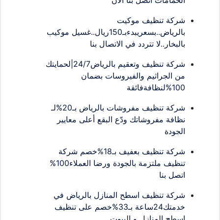
شركة تنظيف موكيت
بالرياض..بسعريبدءبـ150ريال..غسيل موكيب
بالبخار..لا تتردد في الاتصال بنا
شركة تنظيف وتعقيم بالرياض24/7|لحمايتك
من الجراثيم والفيروسات بضمان
100%لنظافةفائقة
شركة تنظيف مفروشات بالرياض بـ20%لـ
نظافة مفروشاتك ودّع البقع أعلى معايير
الجودة
شركة تنظيف بعفيف بـ18%خصم شركة
تنظيف ملتزمة بالجودة ورضا العملاء100%
اتصل بنا
شركة تنظيف اسطح المنازل بالرياض في
خدمتك24ساعة بـ33%خصم على تنظيف
اسطح المنازل و البيوت