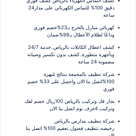
كشف التماس الكهرباء بالرياض كشف فوري
دقيق 100% للتماس الكهربائي على مدار24
ساعة
كهربائي منازل بالخرج بـ23%خصم فوري
وداعًا لظلام الأعطال بـ99%ضمان
كشف اعطال الكابلات بالرياض..خدمة 24/7
وبأجهزة متطورة..كشف بدون تكسير وصيانة
مضمونة 24 ساعة
شركة تنظيف بالمجمعة بنتائج مُبهرة
100%اتصل بنا الان واحصل على 33% خصم
فوري
نجار فك وتركيب بالرياض 100ريال خصم لفك
وتركيب 4غرف نوم اتصل بنا الان
شركة تنظيف مدارس بالرياض
رخيصه..تنظيف فصول..تعقيم 100% اتصل بنا
الان