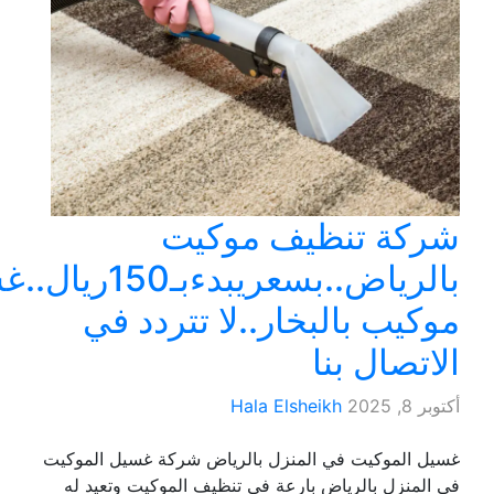
كة تنظيف موكيت
بالرياض..بسعريبدءبـ150ريال..غسيل
كيب بالبخار..لا تتردد في
تصال بنا
 2025
Hala Elsheikh
 الموكيت في المنزل بالرياض شركة غسيل الموكيت
لمنزل بالرياض بارعة في تنظيف الموكيت وتعيد له