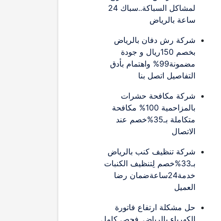
لمشاكل السباكة..سباك 24
ساعة بالرياض
شركة رش دفان بالرياض
بخصم 150ريال و جودة
مضمونة99% واهتمام بأدق
التفاصيل اتصل بنا
شركة مكافحة حشرات
بالمزاحمية 100% مكافحة
متكاملة بـ35%خصم عند
الاتصال
شركة تنظيف كنب بالرياض
بـ33%خصم لِتنظيف الكنبات
خدمة24ساعةضمان رضا
العميل
حل مشكلة ارتفاع فاتورة
الكهرباء بالرياض..فحص كامل