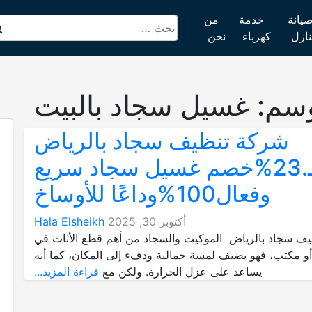
يانة
خدمة
من
نازل
كهرباء
نحن
وسم:
غسيل سجاد بالبيت
شركة تنظيف سجاد بالرياض
بـ.23%خصم غسيل سجاد سريع
وفعال100%وداعًا للأوساخ
أكتوبر 30, 2025
Hala Elsheikh
ف سجاد بالرياض الموكيت والسجاد من أهم قطع الأثاث في
و مكتب، فهو يضيف لمسة جمالية ودفء إلى المكان، كما أنه
يساعد على عزل الحرارة. ولكن مع
قراءة المزيد...