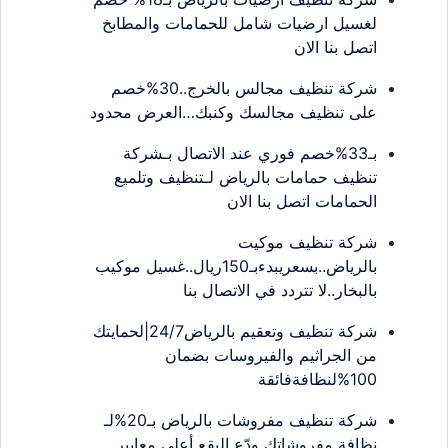
لغسيل ارضيات شامل للحمامات والمطابخ
اتصل بنا الان
شركة تنظيف مجالس بالخرج..30%خصم
على تنظيف مجالسك وكنبك…العرض محدود
بـ33%خصم فوري عند الاتصال بـشركة
تنظيف حمامات بالرياض لـتنظيف وتلميع
الحمامات اتصل بنا الان
شركة تنظيف موكيت
بالرياض..بسعريبدءبـ150ريال..غسيل موكيب
بالبخار..لا تتردد في الاتصال بنا
شركة تنظيف وتعقيم بالرياض24/7|لحمايتك
من الجراثيم والفيروسات بضمان
100%لنظافةفائقة
شركة تنظيف مفروشات بالرياض بـ20%لـ
نظافة مفروشاتك ودّع البقع أعلى معايير