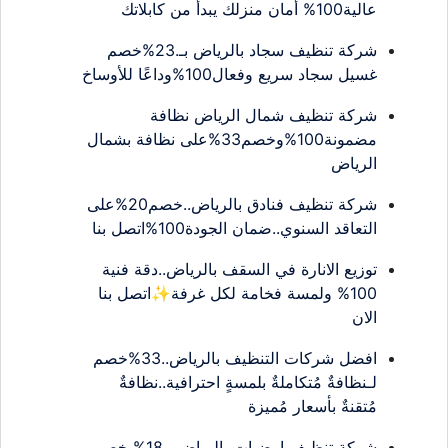
عالية100% أمان منزلك يبدأ من كابلاتك
شركة تنظيف سجاد بالرياض بـ.23%خصم
غسيل سجاد سريع وفعال100%وداعًا للأوساخ
شركة تنظيف شمال الرياض نظافة
مضمونة100%وخصم33%على نظافة بشمال
الرياض
شركة تنظيف فنادق بالرياض..خصم20%على
التعاقد السنوي..ضمان الجودة100%اتصل بنا
توزيع الانارة في السقف بالرياض..دقة فنية
100% ولمسة فخامة لكل غرفة✨اتصل بنا
الان
افضل شركات التنظيف بالرياض..33%خصم
لـنظافةٌ مُتكاملةٌ بلمسةٍ احترافية..نظافةٌ
مُتقنةٌ بأسعار مُميزة
شركة تنظيف ارضيات بالرياض بـ18% خصم