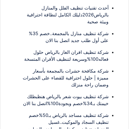
أحدث تقنيات تنظيف الفلل والمنازل
بالرياض2026دليلك الكامل لنظافة احترافية
وبيئة صحية
شركة تنظيف منازل بالمجمعة..خصم 35%
على أول طلب جديد اتصل بنا الان
شركة تنظيف افران الغاز بالرياض حلول
فعاله100%وسريعة لتنظيف الأفران المتسخة
شركة مكافحة حشرات بالمجمعة بأسعار
مميزة | حلول احترافية للقضاء على الحشرات
وضمان راحة منزلك
شركة تنظيف بيوت شعر بالرياض هنظبطلك
خيمتك بـ34%خصم وبجودة100%اتصل بنا الان
شركة تنظيف مساجد بالرياض بـ50%خصم
تنظيف السجاد والموكيت..غسيل
الجدران..تنظيف مكيفات المساجد والجوامع