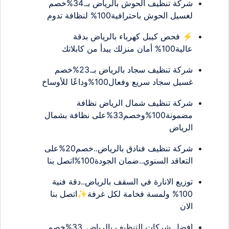
شركة تنظيف الحوش بالرياض بـ.34%خصم
لغسيل الحوش باحترافية100% لنظافة تدوم
⚡ فحص كيبل كهرباء بالرياض بدقة
عالية100% أمان منزلك يبدأ من كابلاتك
شركة تنظيف سجاد بالرياض بـ.23%خصم
غسيل سجاد سريع وفعال100%وداعًا للأوساخ
شركة تنظيف شمال الرياض نظافة
مضمونة100%وخصم33%على نظافة بشمال
الرياض
شركة تنظيف فنادق بالرياض..خصم20%على
التعاقد السنوي..ضمان الجودة100%اتصل بنا
توزيع الانارة في السقف بالرياض..دقة فنية
100% ولمسة فخامة لكل غرفة✨اتصل بنا
الان
افضل شركات التنظيف بالرياض..33%خصم