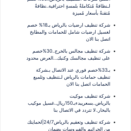
لـنظافةٌ مُتكاملةٌ بلمسةٍ احترافية..نظافةٌ
مُتقنةٌ بأسعار مُميزة
شركة تنظيف ارضيات بالرياض بـ18% خصم
لغسيل ارضيات شامل للحمامات والمطابخ
اتصل بنا الان
شركة تنظيف مجالس بالخرج..30%خصم
على تنظيف مجالسك وكنبك…العرض محدود
بـ33%خصم فوري عند الاتصال بـشركة
تنظيف حمامات بالرياض لـتنظيف وتلميع
الحمامات اتصل بنا الان
شركة تنظيف موكيت
بالرياض..بسعريبدءبـ150ريال..غسيل موكيب
بالبخار..لا تتردد في الاتصال بنا
شركة تنظيف وتعقيم بالرياض24/7|لحمايتك
من الجراثيم والفيروسات بضمان