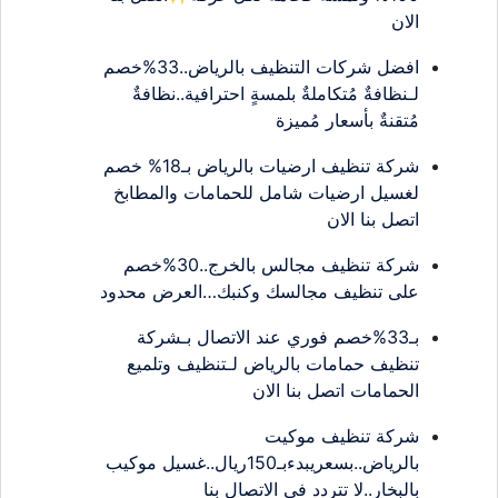
الان
افضل شركات التنظيف بالرياض..33%خصم
لـنظافةٌ مُتكاملةٌ بلمسةٍ احترافية..نظافةٌ
مُتقنةٌ بأسعار مُميزة
شركة تنظيف ارضيات بالرياض بـ18% خصم
لغسيل ارضيات شامل للحمامات والمطابخ
اتصل بنا الان
شركة تنظيف مجالس بالخرج..30%خصم
على تنظيف مجالسك وكنبك…العرض محدود
بـ33%خصم فوري عند الاتصال بـشركة
تنظيف حمامات بالرياض لـتنظيف وتلميع
الحمامات اتصل بنا الان
شركة تنظيف موكيت
بالرياض..بسعريبدءبـ150ريال..غسيل موكيب
بالبخار..لا تتردد في الاتصال بنا