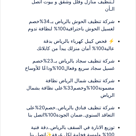
لـتنظيف منازل وفلل وشقق و بيوت اتصل
الـأن
شركة تنظيف الحوش بالرياض بـ.34%خصم
لغسيل الحوش باحترافية100% لنظافة تدوم
⚡ فحص كيبل كهرباء بالرياض بدقة
عالية100% أمان منزلك يبدأ من كابلاتك
شركة تنظيف سجاد بالرياض بـ.23%خصم
غسيل سجاد سريع وفعال100%وداعًا للأوساخ
شركة تنظيف شمال الرياض نظافة
مضمونة100%وخصم33%على نظافة بشمال
الرياض
شركة تنظيف فنادق بالرياض..خصم20%على
التعاقد السنوي..ضمان الجودة100%اتصل بنا
توزيع الانارة في السقف بالرياض..دقة فنية
100% ولمسة فخامة لكل غرفة✨اتصل بنا