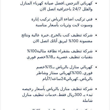
كهربائي النرجس..افضل صيانة كهرباء المنازل
والفلل 24/7 باحترافية اتصل الان
فني تركيب اضاءة الرياض تركيب إنارة
وسبوت لايت وثريات بأسعار مناسبة
شركة تنظيف كنب بالخرج..خبرة عالية ونتائج
مضمونة 100% لبريق أثاثك اتصل الان
شركة تنظيف بشقراء نظافة مثالية100%
بتقنيات تنظيف عصرية بـ18%خصم فوري
كهربائي منازل بالرياض بـ15%خصم
فوري..100%كهربائي ممتاز وشاطر
بالرياض..كهربائي24ساعه/7أيام
شركة تنظيف منازل بالرياض بأسعار رخيصه
تبدء بـ 300ريال فقط..خدمات تنظيف منازل
شاملة