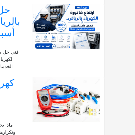
حل 
بالري
أسباب الا
فني حل مش
الكهربا
الخدما
ماذا يخ
وتكرارها