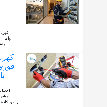
كهربا
منشأ
بال
احصل ع
بالرياض
وتنفيذ كافة 