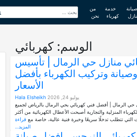
يانة
خدمة
من
نازل
كهرباء
نحن
الوسم:
كهربائي
ئي منازل حي الرمال | تأسيس
صيانة وتركيب الكهرباء بأفضل
الأسعار
يوليو 24, 2026
Hala Elsheikh
حي الرمال | أفضل فني كهربائي بحي الرمال بالرياض لجميع
كهرباء المنزلية والتجارية أصبحت الأعطال الكهربائية من أكثر
التي تتطلب تدخلًا سريعًا وخبرة فنية عالية، خاصة مع
قراءة
المزيد...
كهربائي النرجس..افضل صيانة