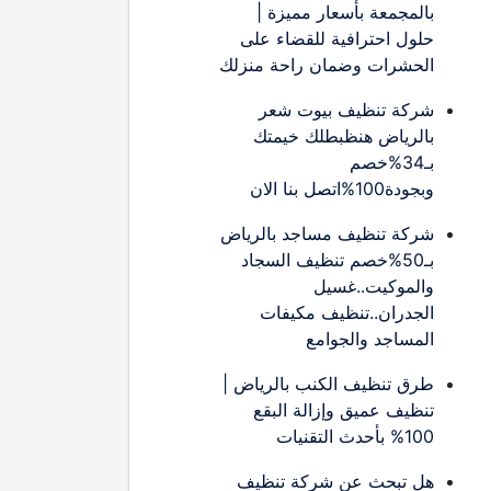
بالمجمعة بأسعار مميزة |
حلول احترافية للقضاء على
الحشرات وضمان راحة منزلك
شركة تنظيف بيوت شعر
بالرياض هنظبطلك خيمتك
بـ34%خصم
وبجودة100%اتصل بنا الان
شركة تنظيف مساجد بالرياض
بـ50%خصم تنظيف السجاد
والموكيت..غسيل
الجدران..تنظيف مكيفات
المساجد والجوامع
طرق تنظيف الكنب بالرياض |
تنظيف عميق وإزالة البقع
100% بأحدث التقنيات
هل تبحث عن شركة تنظيف