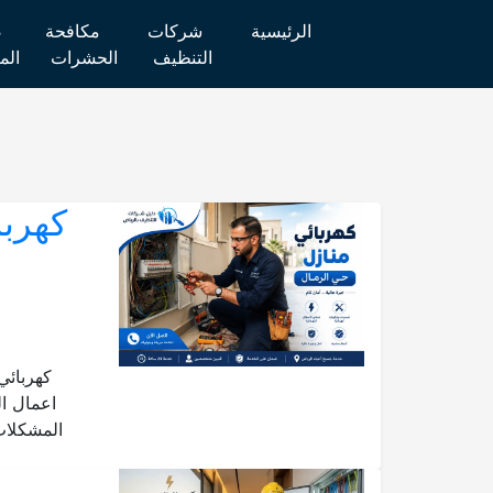
الرئيسية
شركات
مكافحة
ص
التنظيف
الحشرات
الم
كهربا
و
كهربائي 
اعمال ال
المشكلات 