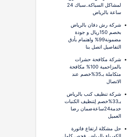
لمشاكل السباكة..سباك 24
ساعة بالرياض
شركة رش دفان بالرياض
بخصم 150ريال و جودة
مضمونة99% واهتمام بأدق
التفاصيل اتصل بنا
شركة مكافحة حشرات
بالمزاحمية 100% مكافحة
متكاملة بـ35%خصم عند
الاتصال
شركة تنظيف كنب بالرياض
بـ33%خصم لِتنظيف الكنبات
خدمة24ساعةضمان رضا
العميل
حل مشكلة ارتفاع فاتورة
الكهرباء بالرياض..فحص كامل