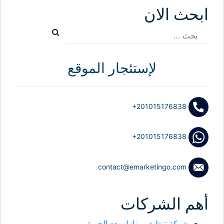
ابحث الان
البحث
عن:
لإستئجار الموقع
+201015176838
+201015176838
contact@emarketingo.com
أهم الشركات
شركة تنظيف منازل بعد الحريق