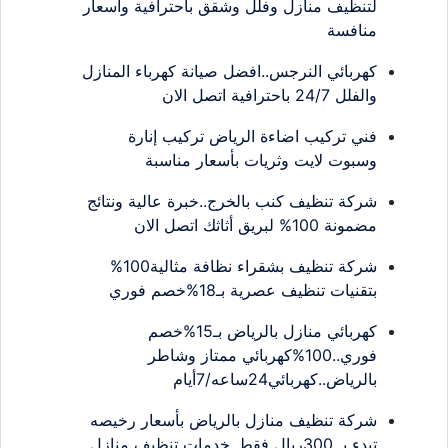
لتنظيف منازل وفلل وشقق باحترافية وأسعار
منافسة
كهربائي النرجس..افضل صيانة كهرباء المنازل
والفلل 24/7 باحترافية اتصل الان
فني تركيب اضاءة الرياض تركيب إنارة
وسبوت لايت وثريات بأسعار مناسبة
شركة تنظيف كنب بالخرج..خبرة عالية ونتائج
مضمونة 100% لبريق أثاثك اتصل الان
شركة تنظيف بشقراء نظافة مثالية100%
بتقنيات تنظيف عصرية بـ18%خصم فوري
كهربائي منازل بالرياض بـ15%خصم
فوري..100%كهربائي ممتاز وشاطر
بالرياض..كهربائي24ساعه/7أيام
شركة تنظيف منازل بالرياض بأسعار رخيصه
تبدء بـ 300ريال فقط..خدمات تنظيف منازل