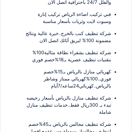
والفلل 24/7 باحترافية اتصل الان
فني تركيب اضاءة الرياض تركيب إنارة
وسبوت لايت وثريات بأسعار مناسبة
شركة تنظيف كنب بالخرج..خبرة عالية ونتائج
مضمونة 100% لبريق أثاثك اتصل الان
شركة تنظيف بشقراء نظافة مثالية100%
بتقنيات تنظيف عصرية بـ18%خصم فوري
كهربائي منازل بالرياض بـ15%خصم
فوري..100%كهربائي ممتاز وشاطر
بالرياض..كهربائي24ساعه/7أيام
شركة تنظيف منازل بالرياض بأسعار رخيصه
تبدء بـ 300ريال فقط..خدمات تنظيف منازل
شاملة
شركة تنظيف مجالس بالرياض بـ45%خصم
لتنظيف مجالسك بسهولة وسرعةمع افضل