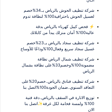
شركة تنظيف الحوش بالرياض بـ.34%خصم
لغسيل الحوش باحترافية100% لنظافة تدوم
⚡ فحص كيبل كهرباء بالرياض بدقة
عالية100% أمان منزلك يبدأ من كابلاتك
شركة تنظيف سجاد بالرياض بـ.23%خصم
غسيل سجاد سريع وفعال100%وداعًا للأوساخ
شركة تنظيف شمال الرياض نظافة
مضمونة100%وخصم33%على نظافة بشمال
الرياض
شركة تنظيف فنادق بالرياض..خصم20%على
التعاقد السنوي..ضمان الجودة100%اتصل بنا
توزيع الانارة في السقف بالرياض..دقة فنية
100% ولمسة فخامة لكل غرفة✨اتصل بنا
الان