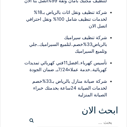
لتنظيف مكتبك بأمان وثقة 99%اتصل بنا الان
شركة تنظيف ونقل اثاث بالرياض بـ18%
لخدمات تنظيف شامل 100% ونقل احترافي
اتصل الان
شركة تنظيف سيراميك
بالرياض33%خصم..لتلميع السيراميك..جلي
وتلميع السيراميك
تأسيس كهرباء..افضل11فني كهربائي تمديدات
كهربائية..خدمة عملاء7/24بـ ضمان الجودة
شركة صيانة منازل بالرياض بـ33%خصم
لخدمات الصيانة 24ساعة بخدمتك خبراء
الصيانة المنزلية
ابحث الان
البحث