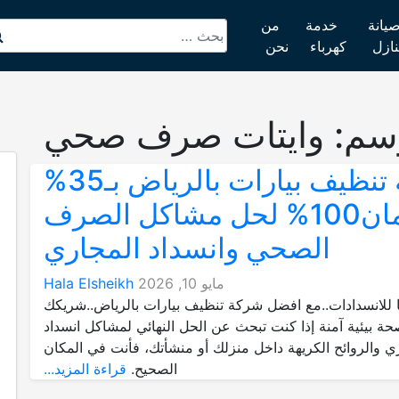
يانة
خدمة
من
نازل
كهرباء
نحن
سم:
وايتات صرف صحي
شركة تنظيف بيارات بالرياض بـ35%
وضمان100% لحل مشاكل الصرف
الصحي وانسداد المجاري
مايو 10, 2026
Hala Elsheikh
ا للانسدادات..مع افضل شركة تنظيف بيارات بالرياض..شريكك
حة بيئية آمنة إذا كنت تبحث عن الحل النهائي لمشاكل انسداد
ي والروائح الكريهة داخل منزلك أو منشأتك، فأنت في المكان
الصحيح.
قراءة المزيد...