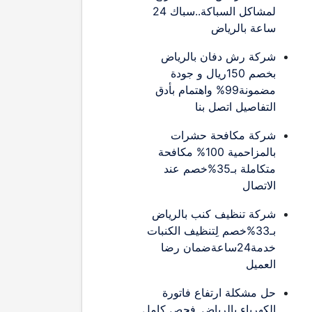
لمشاكل السباكة..سباك 24
ساعة بالرياض
شركة رش دفان بالرياض
بخصم 150ريال و جودة
مضمونة99% واهتمام بأدق
التفاصيل اتصل بنا
شركة مكافحة حشرات
بالمزاحمية 100% مكافحة
متكاملة بـ35%خصم عند
الاتصال
شركة تنظيف كنب بالرياض
بـ33%خصم لِتنظيف الكنبات
خدمة24ساعةضمان رضا
العميل
حل مشكلة ارتفاع فاتورة
الكهرباء بالرياض..فحص كامل