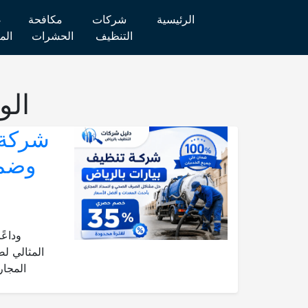
الرئيسية
شركات
مكافحة
ص
التنظيف
الحشرات
الم
الو
وداعً
المثالي لص
المجار