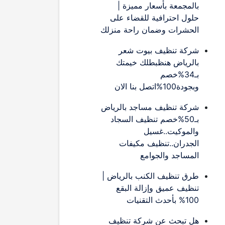
بالمجمعة بأسعار مميزة |
حلول احترافية للقضاء على
الحشرات وضمان راحة منزلك
شركة تنظيف بيوت شعر
بالرياض هنظبطلك خيمتك
بـ34%خصم
وبجودة100%اتصل بنا الان
شركة تنظيف مساجد بالرياض
بـ50%خصم تنظيف السجاد
والموكيت..غسيل
الجدران..تنظيف مكيفات
المساجد والجوامع
طرق تنظيف الكنب بالرياض |
تنظيف عميق وإزالة البقع
100% بأحدث التقنيات
هل تبحث عن شركة تنظيف